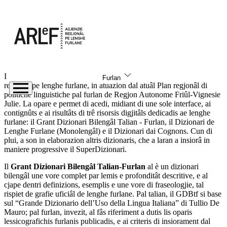
torne indaûr
Info
Il SuperDizionari al è un progjet realizât de ARLeF - Agjenzie
Furlan
regjonâl pe lenghe furlane, in atuazion dal atuâl Plan regjonâl di
politiche linguistiche pal furlan de Regjon Autonome Friûl-Vignesie
Julie. La opare e permet di acedi, midiant di une sole interface, ai
contignûts e ai risultâts di trê risorsis digjitâls dedicadis ae lenghe
furlane: il Grant Dizionari Bilengâl Talian - Furlan, il Dizionari de
Lenghe Furlane (Monolengâl) e il Dizionari dai Cognons. Cun di
plui, a son in elaborazion altris dizionaris, che a laran a insiorâ in
maniere progressive il SuperDizionari.
Il
Grant Dizionari Bilengâl Talian-Furlan
al è un dizionari
bilengâl une vore complet par lemis e profonditât descritive, e al
cjape dentri definizions, esemplis e une vore di fraseologjie, tal
rispiet de grafie uficiâl de lenghe furlane. Pal talian, il GDBtf si base
sul “Grande Dizionario dell’Uso della Lingua Italiana” di Tullio De
Mauro; pal furlan, invezit, al fâs riferiment a dutis lis oparis
lessicografichis furlanis publicadis, e ai criteris di insiorament dal