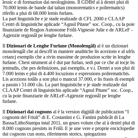
lessic e di formazion dai neologjisims. Il GDBtf al à dentri plui di
70.000 lemis de bande dal talian (monorematics e polirematics)
riferîts a plui di 68.000 lemis furlans.
La part linguistiche e je stade realizade di CFL 2000 e CLAAP
Centri di linguistiche aplicade “Agnul Pitane” soc. Coop., cu la poie
finanziarie de Regjon Autonome Friûl-Vignesie Julie e de ARLeF -
Agjenzie regjonâl pe lenghe furlane.
Il
Dizionari de Lenghe Furlane (Monolengâl)
al è un dizionari
monolengâl che al descrîf in maniere analitiche lis acezions e al ufrìs
cetancj esemplis che a rivin massime de produzion scrite in lenghe
furlane. Chest strument al è dut par furlan, sedi par ce che al tocje lis
jentradis, che pes definizions, pai esemplis, e v.i. Dentri a son plui di
7.000 lemis e plui di 4.400 locuzions e espressions polirematichis.
Lis acezions totâls a son plui o mancul 37.000, e lis frasis di esempli
a passin i 51.000 câs. La part linguistiche e je stade realizade dal
CLAAP Centri di linguistichis aplicade “Agnul Pitane” soc. Coop.,
cu la poie finanziarie de ARLeF-Agjenzie regjonâl pe lenghe
furlane.
Il
Dizionari dai cognons
al è la version digjitâl de publicazion “I
cognomi del Friuli” di E. Costantini e G. Fantini publicât di La
Bassa/LithoStampa intal 2011, un grues volum che al à dentri plui di
8.000 cognons presints in Friûl. E je une vere e proprie enciclopedie
dai cognons cun nons, riferiments storics, spiegazions